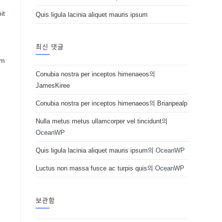
it
Quis ligula lacinia aliquet mauris ipsum
최신 댓글
am
Conubia nostra per inceptos himenaeos
의
JamesKiree
Conubia nostra per inceptos himenaeos
의
Brianpealp
Nulla metus metus ullamcorper vel tincidunt
의
OceanWP
Quis ligula lacinia aliquet mauris ipsum
의
OceanWP
Luctus non massa fusce ac turpis quis
의
OceanWP
보관함