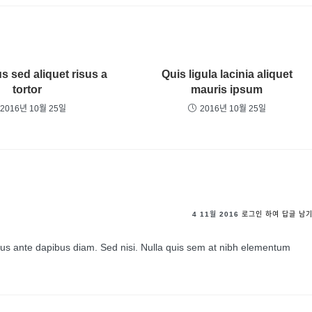
s sed aliquet risus a
Quis ligula lacinia aliquet
tortor
mauris ipsum
2016년 10월 25일
2016년 10월 25일
4 11월 2016
로그인 하여 답글 남
sus ante dapibus diam. Sed nisi. Nulla quis sem at nibh elementum