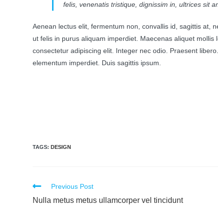
felis, venenatis tristique, dignissim in, ultrices si
Aenean lectus elit, fermentum non, convallis id, sagittis at, ne
ut felis in purus aliquam imperdiet. Maecenas aliquet mollis 
consectetur adipiscing elit. Integer nec odio. Praesent liber
elementum imperdiet. Duis sagittis ipsum.
TAGS:
DESIGN
Previous Post
Nulla metus metus ullamcorper vel tincidunt