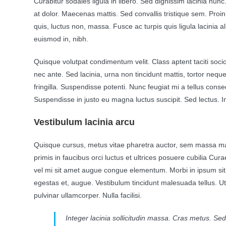
Curabitur sodales ligula in libero. Sed dignissim lacinia nu
at dolor. Maecenas mattis. Sed convallis tristique sem. Proin u
quis, luctus non, massa. Fusce ac turpis quis ligula lacinia 
euismod in, nibh.
Quisque volutpat condimentum velit. Class aptent taciti soc
nec ante. Sed lacinia, urna non tincidunt mattis, tortor neque
fringilla. Suspendisse potenti. Nunc feugiat mi a tellus cons
Suspendisse in justo eu magna luctus suscipit. Sed lectus. 
Vestibulum lacinia arcu
Quisque cursus, metus vitae pharetra auctor, sem massa m
primis in faucibus orci luctus et ultrices posuere cubilia Cur
vel mi sit amet augue congue elementum. Morbi in ipsum sit a
egestas et, augue. Vestibulum tincidunt malesuada tellus. Ut 
pulvinar ullamcorper. Nulla facilisi.
Integer lacinia sollicitudin massa. Cras metus. Sed