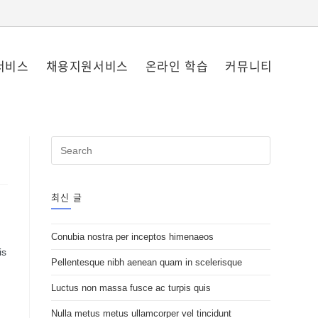
서비스
채용지원서비스
온라인 학습
커뮤니티
최신 글
Conubia nostra per inceptos himenaeos
is
Pellentesque nibh aenean quam in scelerisque
Luctus non massa fusce ac turpis quis
Nulla metus metus ullamcorper vel tincidunt