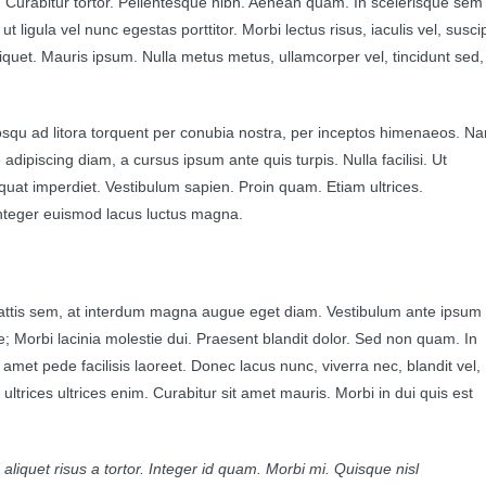
nc. Curabitur tortor. Pellentesque nibh. Aenean quam. In scelerisque sem
t ligula vel nunc egestas porttitor. Morbi lectus risus, iaculis vel, suscip
aliquet. Mauris ipsum. Nulla metus metus, ullamcorper vel, tincidunt sed,
iosqu ad litora torquent per conubia nostra, per inceptos himenaeos. N
 adipiscing diam, a cursus ipsum ante quis turpis. Nulla facilisi. Ut
equat imperdiet. Vestibulum sapien. Proin quam. Etiam ultrices.
Integer euismod lacus luctus magna.
attis sem, at interdum magna augue eget diam. Vestibulum ante ipsum
ae; Morbi lacinia molestie dui. Praesent blandit dolor. Sed non quam. In
met pede facilisis laoreet. Donec lacus nunc, viverra nec, blandit vel,
ultrices ultrices enim. Curabitur sit amet mauris. Morbi in dui quis est
 aliquet risus a tortor. Integer id quam. Morbi mi. Quisque nisl