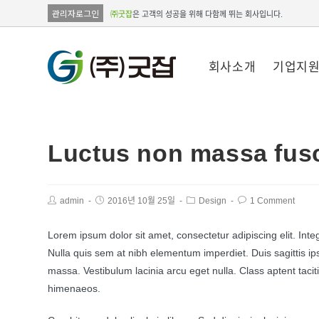
관리자로그인
㈜굿잡
은 고객의 성공을 위해 다함께 뛰는 회사입니다.
회사소개
기업지
Luctus non massa fusc
admin
2016년 10월 25일
Design
1 Comment
Lorem ipsum dolor sit amet, consectetur adipiscing elit. Int
Nulla quis sem at nibh elementum imperdiet. Duis sagittis 
massa. Vestibulum lacinia arcu eget nulla. Class aptent tacit
himenaeos.