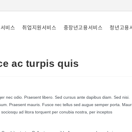
원서비스
취업지원서비스
중장년고용서비스
청년고용
e ac turpis quis
eger nec odio. Praesent libero. Sed cursus ante dapibus diam. Sed nisi.
ipsum. Praesent mauris. Fusce nec tellus sed augue semper porta. Maur
i sociosqu ad litora torquent per conubia nostra, per inceptos