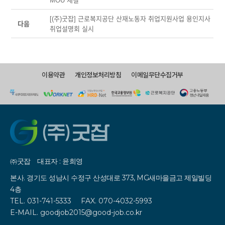
MOU 체결
[(주)굿잡] 근로복지공단 산재노동자 취업지원사업 용인지사
다음
취업설명회 실시
이용약관
개인정보처리방침
이메일무단수집거부
㈜굿잡
대표자 : 윤희영
본사. 경기도 성남시 수정구 산성대로 373, MG새마을금고 제일빌딩
4층
TEL. 031-741-5333
FAX. 070-4032-5993
E-MAIL. goodjob2015@good-job.co.kr