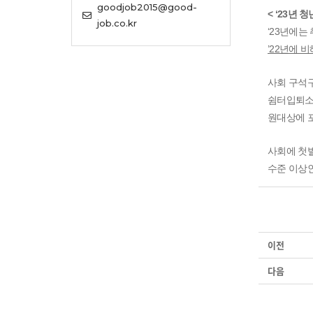
goodjob2015@good-
< ‘23년
job.co.kr
‘23년에는
’22년에 
사회 구석구
쉼터입퇴소 
원대상에 
사회에 첫
수준 이상인
이전
다음