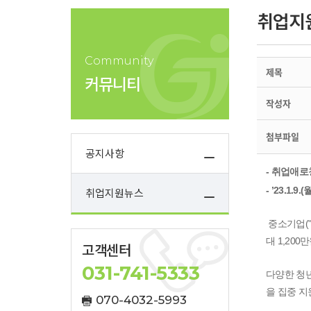
취업지
Community
제목
커뮤니티
작성자
첨부파일
공지사항
- 취업애로
- ’23.1.
취업지원뉴스
중소기업(
대 1,20
고객센터
031-741-5333
다양한 청
을 집중 지
070-4032-5993