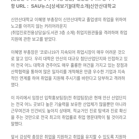
SAU뉴스[상세보기]|대학소개|신안산대학교
항 URL :
신안산대학교 이혜영 부총장이 신안산대학교 졸업생의 취업을 위하여
노고를 아끼지 않는 커리어라운지
(취업진로전용상담실/도서관 3층 소재)
취업지원관들을 격려하며 취업
지원에 관한 보고를 받았다.
이혜영 부총장은 '코로나19가 지속되어 취업시장이 매우 어려운 것으
로 알고 있다. 우리 대학은 안산의 대규모 첨단산업단지와 인접하고 있
어 전국 어느 대학과 견주어도 매우 훌륭한 여건을 가지고 있는 장점과
산학협력을 통하여 많은 일자리를 개척해온 만큼 우수한 기업과 지속
적인 연계를 하여 취업을 지원해 주시기를 바란다고 당부하고 격려하
였다.
이 자리에서 임창선 입학홍보팀장(전 취업팀장)은 현재 안산 산업단지
는 전국 어느 곳보다 높은 기술력을 보유한 산업체가 많을뿐만 아니라
근무여건과 인건비도 높아지 상태며, 적긎거인 진로 탐색과 진로 확신
을 주는 것만으로 전국 최고의 취업률로 취업 명문대학이 될 것이라고
말했다.
앞서 강성락 총장은 취업을 지원하고 취업을 유지할 수 있도록 지원하