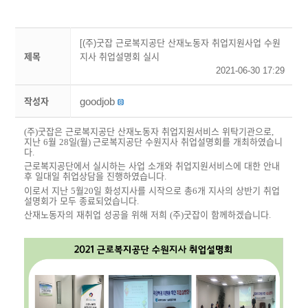
[(주)굿잡 근로복지공단 산재노동자 취업지원사업 수원
제목
지사 취업설명회 실시
2021-06-30 17:29
goodjob
작성자
(
주
)
굿잡은 근로복지공단 산재노동자 취업지원서비스 위탁기관으로
,
지난
6
월
28
일
(
월
)
근로복지공단 수원지사 취업설명회를 개최하였습니
다
.
근로복지공단에서 실시하는 사업 소개와 취업지원서비스에 대한 안내
후 일대일 취업상담을 진행하였습니다
.
이로서 지난
5
월
20
일 화성지사를 시작으로 총
6
개 지사의 상반기 취업
설명회가 모두 종료되었습니다
.
산재노동자의 재취업 성공을 위해 저희
(
주
)
굿잡이 함께하겠습니다
.