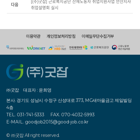
[(주)굿잡] 근로복지공단 산재노동자 취업지원사업 안산지사
다음
취업설명회 실시
이용약관
개인정보처리방침
이메일무단수집거부
㈜굿잡
대표자 : 윤희영
본사. 경기도 성남시 수정구 산성대로 373, MG새마을금고 제일빌딩
4층
TEL. 031-741-5333
FAX. 070-4032-5993
E-MAIL. goodjob2015@good-job.co.kr
© ㈜굿잡 All right reserved.