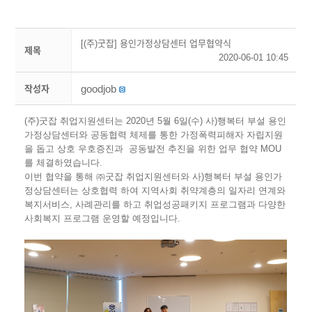
[(주)굿잡] 용인가정상담센터 업무협약식
제목
2020-06-01 10:45
goodjob
작성자
(주)굿잡 취업지원센터는 2020
년
5
월
6
일
(
수
)
사
)
행복터 부설 용인
가정상담센터와
공동협력 체제를 통한 가정폭력피해자 자립지원
을 돕고 상호 우호증진과 공동발전 추진을 위한 업무 협약
MOU
를 체결하였습니다
.
이번 협약을 통해
㈜
굿잡 취업지원센터와 사
)
행복터 부설 용인가
정상담센터는
상호협력 하여 지역사회 취약계층의 일자리 연계와
복지서비스
,
사례관리를 하고 취업성공패키지 프로그램과 다양한
사회복지 프로그램 운영할 예정입니다
.